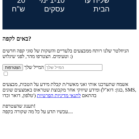
שליח עד
1-10 ימי
20
הבית
עסקים
ש"ח
באים לקפה?
הניוזלטר שלנו רותח ממבצעים בלעדיים והשקות של סוגי קפה חדשים
וטעימים. הצטרפו מהר, לפני שיגלוש :)
המייל שלך
הצטרפות
אשמח שתעדכנו אותי ואני מאשר/ת קבלת מידע על הטבות, מבצעים
ומידע שיווקי אחר מקבוצת שטראוס באמצעים שונים (כגון: דוא"ל, SMS,
טלפון, דואר וכדו') בהתאם
לתנאי מדיניות הפרטיות
תענוג שהצטרפת!
עכשיו תדע על כל מה שקורה בקפה....